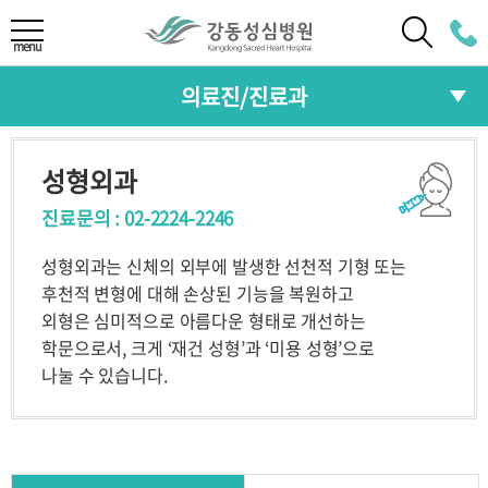
LANGUAGE
menu
의료진/진료과
ENG
CHI
의료진소개
성형외과
예약/발급
JAP
진료과
진료문의 : 02-2224-2246
예약안내
온라인 예약
RUS
성형외과는 신체의 외부에 발생한 선천적 기형 또는
전문센터
예약조회/취소
서류발급
후천적 변형에 대해 손상된 기능을 복원하고
외형은 심미적으로 아름다운 형태로 개선하는
다학제통합진료
학문으로서, 크게 ‘재건 성형’과 ‘미용 성형’으로
나눌 수 있습니다.
의료진/진료과
중환자센터
의료진 소개
진료과
종합건강증진센터
전문센터
다학제통합진료