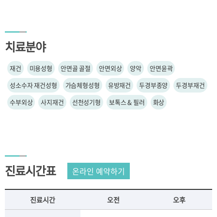
주차안내
치료분야
건강정보
재건
미용성형
안면골 골절
안면외상
양악
안면윤곽
건강TV
질환정보
성소수자 재건성형
가슴체형성형
유방재건
두경부종양
두경부재건
수부외상
사지재건
선천성기형
보톡스 & 필러
화상
병원소개
병원장 인사말
미션/비전
연혁
안전보건경영방침
진료시간표
병원 간행물
개원 40주년
진료시간
오전
오후
병원소식
병원체험교실