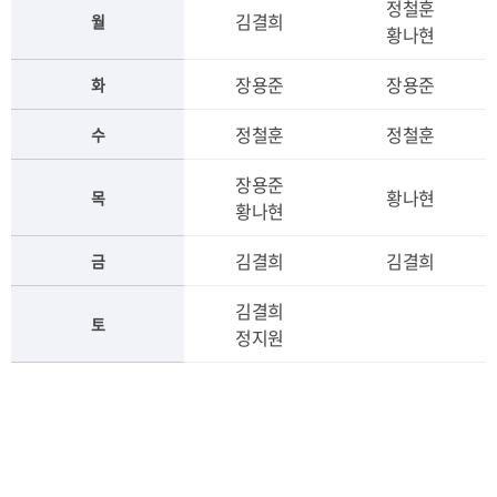
정철훈
김결희
월
황나현
장용준
장용준
화
정철훈
정철훈
수
장용준
황나현
목
황나현
김결희
김결희
금
김결희
토
정지원