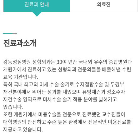
진료과 안내
의료진
유방암센터
센터소개
중환자센터
종합건강증진센터
의료진소개
로봇인공관절센터
이용안내
이용안내
진료과소개
검사항목
외래진료
입퇴원 안내
프로그램안내
강동성심병원 성형외과는 30여 년간 국내외 유수의 종합병원과
병문안 안내
간호간병서비스
개원가에서 진료하고 있는 성형외과 전문의들을 배출해낸 수련
유의사항
신포괄수가제도
가정간호서비스
교육 기관입니다.
공단검진
특히 국내 최고의 미세 수술 술기로 수지접합수술 및 두경부
의료사회사업
장례식장
재건분야에서 뛰어난 성과를 내었으며 유방재건과 성소수자
재건수술 영역으로 미세수술 술기 적용 분야를 넓혀가고
일송홀(대강당)
층별안내
있습니다.
대관
편의시설 안내
또한 개원가에서 미용수술을 전문으로 진료했던 교수진들이
대학병원의 안전하고 수준 높은 환경에서 전문적인 미용진료를
전화번호 안내
고객의 소리
제공하고 있습니다.
찾아오시는길
건물배치도