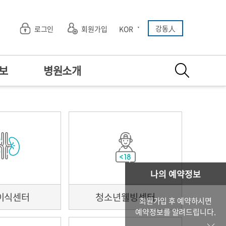
강동人
로그인
회원가입
KOR
보
병원소개
서류발급
나의 예약정보
다학제통합진료
종합건강증진센터
간편예약
층별안내
언론보도
예약조회/취소
응급의료센터
병원체험교실
장례식장
건강영상
료진소개
이용안내
검사항목
프로그램안내
이식센터
청소년웰빙센터
회원가입 후 예약하시면
단검진
예약정보를 알려드립니다.