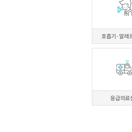
병원소개
병원장 인사말
병원 간행물
호흡기·알레
응급의료