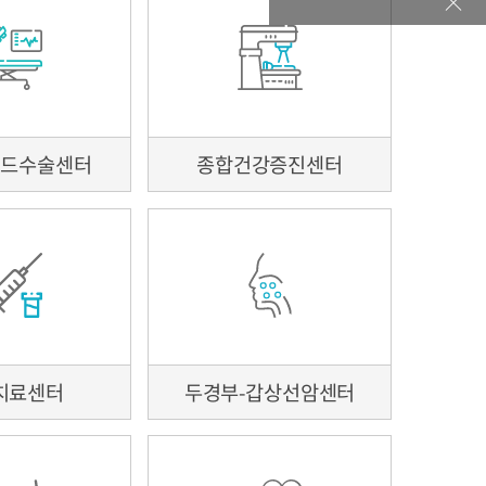
간호간병서비스
사회사업팀 소개
자선진료
자원봉사
리드수술센터
종합건강증진센터
고인검색
편의시설 안내
건물배치도
치료센터
두경부-갑상선암센터