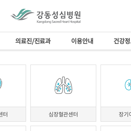
의료진/진료과
이용안내
건강정
온라인 예약
예약조회/취소
온라인 증명서 발급
온라인 의무기록사본
침
진료과
전문센터
찾아오시는길
유방암센터
진료예약
공지사항
센터소개
의
센터
심장혈관센터
장기
종합건강증진센터
터
유의사항
공