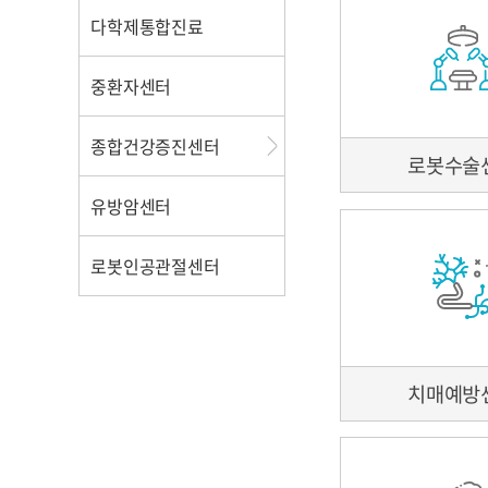
의료사회사업
병원소식
다학제통합진료
장례식장
병원체험교실
이용안내
외래진료
중환자센터
일송홀(대강당) 
신포괄수가제도
층별안내
종합건강증진센터
로봇수술
장례식장
편의시설 안내
유방암센터
센터소개
전화번호 안내
전화번호 안내
의료진소개
고객의 소리
로봇인공관절센터
주차안내
이용안내
찾아오시는길
검사항목
건물배치도
프로그램안내
치매예방
주차안내
건강정보
건강TV
유의사항
공단검진