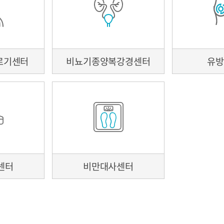
미션/비전
연혁
HI
30주년史
병원 리플렛
2026년 병원 달력
개원 40주년
개원 40주년
르기센터
비뇨기종양복강경센터
유
병원소식
센터
비만대사센터