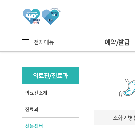
예약/발급
전체메뉴
예약/발급
의료진/진료과
이용안내
건강정보
병원소개
예약안내
의료진 소개
외래진료
건강TV
병원장 인사말
예약/발급
예약안내
의료진/진료과
온라인 예약
진료과
입퇴원 안내
질환정보
미션/비전
증명서 발급 안내
예약조회/취소
전문센터
병문안 안내
연혁
의료진소개
서류발급
다학제통합진료
간호간병서비스
안전보건경영방
의료진/진료과
의료진 소개
진료과
중환자센터
신포괄수가제도
병원 간행물
소화기병
중환자센터
종합건강증진센
가정간호서비스
개원 40주년
전문센터