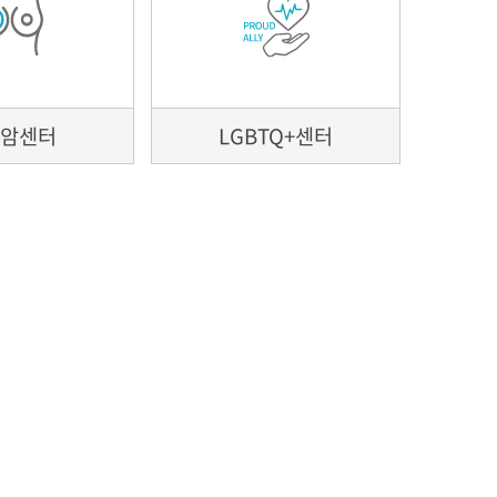
안전보건경영방침
 엠블렘
개원 40주년 영상
방암센터
LGBTQ+센터
병원체험교실