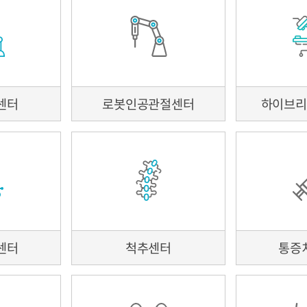
입퇴원 안내
병문안 안내
대관
가정간호서비스
의료사회사업
센터
로봇인공관절센터
하이브
장례식장 소개
이용요금
장례용품
장례절차
일송홀(대강당) 대관
층별안내
고객의 소리
찾아오시는길
센터
척추센터
통증
질환정보