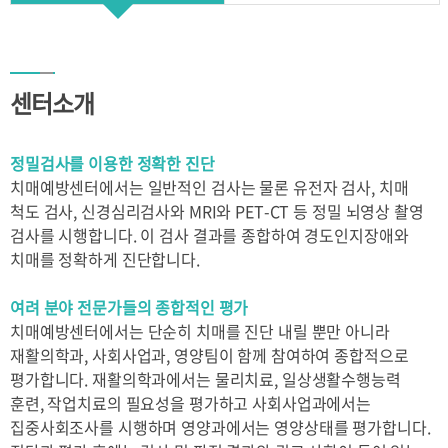
유방암센터
센터소개
중환자센터
종합건강증진센터
의료진소개
로봇인공관절센터
센터소개
이용안내
이용안내
검사항목
정밀검사를 이용한 정확한 진단
외래진료
입퇴원 안내
프로그램안내
치매예방센터에서는 일반적인 검사는 물론 유전자 검사, 치매
병문안 안내
간호간병서비스
척도 검사, 신경심리검사와 MRI와 PET-CT 등 정밀 뇌영상 촬영
유의사항
검사를 시행합니다. 이 검사 결과를 종합하여 경도인지장애와
신포괄수가제도
가정간호서비스
치매를 정확하게 진단합니다.
공단검진
의료사회사업
장례식장
여려 분야 전문가들의 종합적인 평가
일송홀(대강당)
층별안내
치매예방센터에서는 단순히 치매를 진단 내릴 뿐만 아니라
재활의학과, 사회사업과, 영양팀이 함께 참여하여 종합적으로
대관
편의시설 안내
평가합니다. 재활의학과에서는 물리치료, 일상생활수행능력
훈련, 작업치료의 필요성을 평가하고 사회사업과에서는
전화번호 안내
고객의 소리
집중사회조사를 시행하며 영양과에서는 영양상태를 평가합니다.
찾아오시는길
건물배치도