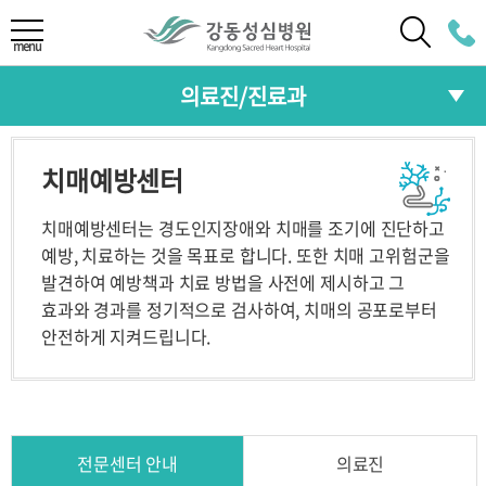
LANGUAGE
menu
의료진/진료과
ENG
CHI
의료진소개
치매예방센터
예약/발급
JAP
진료과
치매예방센터는 경도인지장애와 치매를 조기에 진단하고
예약안내
온라인 예약
예방, 치료하는 것을 목표로 합니다. 또한 치매 고위험군을
RUS
전문센터
발견하여 예방책과 치료 방법을 사전에 제시하고 그
예약조회/취소
서류발급
효과와 경과를 정기적으로 검사하여, 치매의 공포로부터
다학제통합진료
안전하게 지켜드립니다.
의료진/진료과
중환자센터
의료진 소개
진료과
종합건강증진센터
전문센터 안내
의료진
전문센터
다학제통합진료