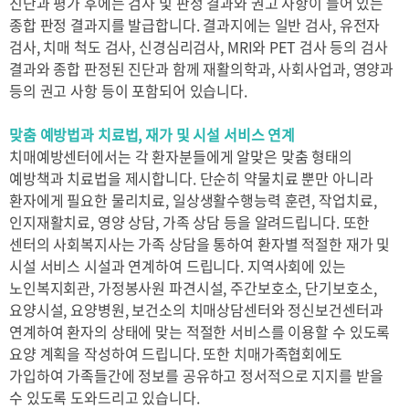
진단과 평가 후에는 검사 및 판정 결과와 권고 사항이 들어 있는
종합 판정 결과지를 발급합니다. 결과지에는 일반 검사, 유전자
주차안내
검사, 치매 척도 검사, 신경심리검사, MRI와 PET 검사 등의 검사
결과와 종합 판정된 진단과 함께 재활의학과, 사회사업과, 영양과
등의 권고 사항 등이 포함되어 있습니다.
건강정보
맞춤 예방법과 치료법, 재가 및 시설 서비스 연계
건강TV
질환정보
치매예방센터에서는 각 환자분들에게 알맞은 맞춤 형태의
예방책과 치료법을 제시합니다. 단순히 약물치료 뿐만 아니라
환자에게 필요한 물리치료, 일상생활수행능력 훈련, 작업치료,
인지재활치료, 영양 상담, 가족 상담 등을 알려드립니다. 또한
병원소개
센터의 사회복지사는 가족 상담을 통하여 환자별 적절한 재가 및
시설 서비스 시설과 연계하여 드립니다. 지역사회에 있는
병원장 인사말
미션/비전
노인복지회관, 가정봉사원 파견시설, 주간보호소, 단기보호소,
요양시설, 요양병원, 보건소의 치매상담센터와 정신보건센터과
연혁
안전보건경영방침
연계하여 환자의 상태에 맞는 적절한 서비스를 이용할 수 있도록
병원 간행물
개원 40주년
요양 계획을 작성하여 드립니다. 또한 치매가족협회에도
가입하여 가족들간에 정보를 공유하고 정서적으로 지지를 받을
병원소식
병원체험교실
수 있도록 도와드리고 있습니다.