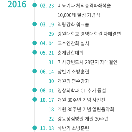
2016
02.
23
비뇨기과 체외충격파쇄석술
10,000례 달성 기념식
03.
19
역량강화 워크숍
29
강원대학교 경영대학원 자매결연
04.
04
교수연찬회 실시
05.
21
춘계단합대회
31
미사강변도시 28단지 자매결연
06.
14
상반기 소방훈련
30
개원의 연수강좌
08.
01
영상의학과 CT 추가 증설
10.
17
개원 30주년 기념 사진전
18
개원 30주년 기념 열린음악회
22
강동성심병원 개원 30주년
11.
03
하반기 소방훈련