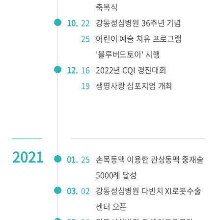
축복식
10.
22
강동성심병원 36주년 기념
25
어린이 예술 치유 프로그램
'블루버드토이' 시행
12.
16
2022년 CQI 경진대회
19
생명사랑 심포지엄 개최
2021
01.
25
손목동맥 이용한 관상동맥 중재술
5000례 달성
03.
02
강동성심병원 다빈치 XI로봇수술
센터 오픈