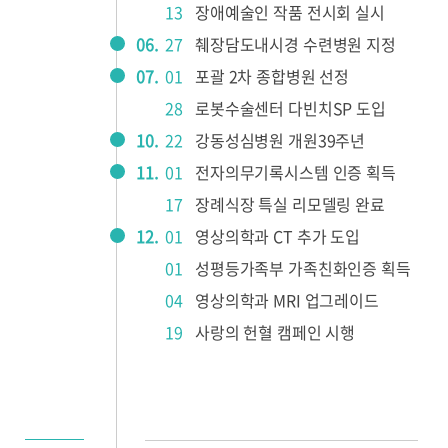
13
장애예술인 작품 전시회 실시
주차안내
06.
27
췌장담도내시경 수련병원 지정
07.
01
포괄 2차 종합병원 선정
28
로봇수술센터 다빈치SP 도입
건강정보
10.
22
강동성심병원 개원39주년
건강TV
질환정보
11.
01
전자의무기록시스템 인증 획득
17
장례식장 특실 리모델링 완료
12.
01
영상의학과 CT 추가 도입
병원소개
01
성평등가족부 가족친화인증 획득
04
영상의학과 MRI 업그레이드
병원장 인사말
미션/비전
19
사랑의 헌혈 캠페인 시행
연혁
안전보건경영방침
병원 간행물
개원 40주년
병원소식
병원체험교실