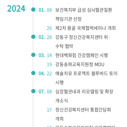
2024
01.
08
보건복지부 급성 심뇌혈관질환
책임기관 선정
26
제2차 몽골 국제협력세미나 개최
02.
28
강동구 정신건강복지센터 위·
수탁 협약
03.
14
현대백화점 건강캠페인 시행
19
강동송파교육지원청 MOU
04.
22
예술치유 프로젝트 블루버드 토이
시행
07.
08
심장혈관내과 리모델링 및 확장
개소식
17
정신건강복지센터 통합간담회
개최