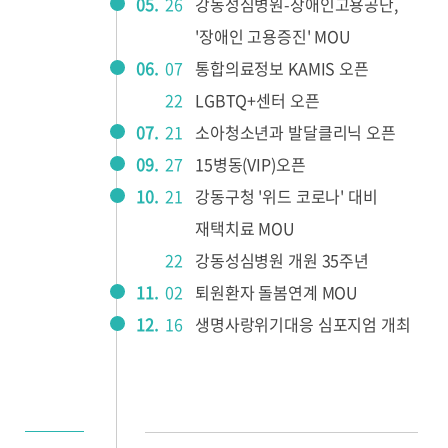
05.
26
강동성심병원-장애인고용공단,
'장애인 고용증진' MOU
06.
07
통합의료정보 KAMIS 오픈
22
LGBTQ+센터 오픈
07.
21
소아청소년과 발달클리닉 오픈
09.
27
15병동(VIP)오픈
10.
21
강동구청 '위드 코로나' 대비
재택치료 MOU
22
강동성심병원 개원 35주년
11.
02
퇴원환자 돌봄연계 MOU
12.
16
생명사랑위기대응 심포지엄 개최