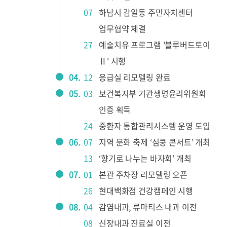
07
하남시 감일동 주민자치센터
업무협약 체결
27
예술치유 프로그램 '블루버드토이
Ⅱ' 시행
04.
12
응급실 리모델링 완료
05.
03
보건복지부 기관생명윤리위원회
인증 획득
24
중환자 통합관리시스템 운영 도입
06.
07
지역 문화 축제 ‘심쿵 콘서트’ 개최
13
‘향기로 나누는 바자회’ 개최
07.
01
본관 주차장 리모델링 오픈
26
현대백화점 건강캠페인 시행
08.
04
감염내과, 류마티스 내과 이전
08
신장내과 진료실 이전