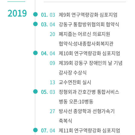
2019
01.
03
제9회 연구역량강화 심포지엄
03.
04
강동구 통합방위협의회 협약식
20
폐지줍는 어르신 의료지원
협약식:성내종합사회복지관
04.
04
제10회 연구역량강화 심포지엄
09
제39회 강동구 장애인의 날 기념
감사장 수상식
13
교수연찬회 실시
05.
03
정형외과 간호간병 통합서비스
병동 오픈:10병동
27
방사선 종양학과 선형가속기
축복식
07.
04
제11회 연구역량강화 심포지엄