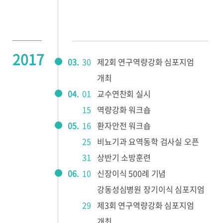
2017
03.
30
제2회 연구역량강화 심포지엄
개최
04.
01
교수연찬회 실시
15
역량강화 워크숍
05.
16
환자안전 워크숍
25
비뇨기과 요역동학 검사실 오픈
31
상반기 소방훈련
06.
10
신장이식 500례 기념
강동성심병원 장기이식 심포지엄
29
제3회 연구역량강화 심포지엄
개최