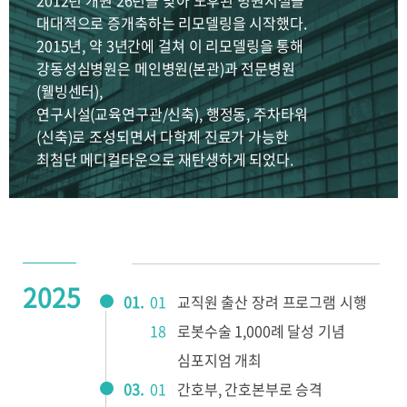
2012년 개원 26년을 맞아 노후된 병원시설을
30주년사
병원소식
대대적으로 증개축하는 리모델링을 시작했다.
개원 40주년 엠블렘
중환자센터
종합건강증진센터
병원 리플렛
2015년, 약 3년간에 걸쳐 이 리모델링을 통해
개원 40주년 영상
강동성심병원은 메인병원(본관)과 전문병원
공지사항
2026년 병원 달력
(웰빙센터),
이용안내
언론보도
연구시설(교육연구관/신축), 행정동, 주차타워
(신축)로 조성되면서 다학제 진료가 가능한
병원체험교실
외래진료
입퇴원 안내
최첨단 메디컬타운으로 재탄생하게 되었다.
병문안 안내
간호간병서비스
신포괄수가제도
가정간호서비스
의료사회사업
장례식장
2025
일송홀(대강당)
층별안내
01.
01
교직원 출산 장려 프로그램 시행
대관
편의시설 안내
18
로봇수술 1,000례 달성 기념
심포지엄 개최
전화번호 안내
고객의 소리
03.
01
간호부, 간호본부로 승격
찾아오시는길
건물배치도