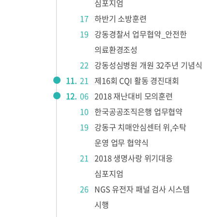
심포지엄
17
하반기 소방훈련
19
강동경찰서 업무협약_안전한
의료환경조성
22
강동성심병원 개원 32주년 기념식
11.
21
제16회 CQI 활동 경진대회
12.
06
2018 재난대비 모의훈련
10
한국공공조직은행 업무협약
19
강동구 치매안심센터 위,수탁
운영 업무 협약식
21
2018 생명사랑 위기대응
심포지엄
26
NGS 유전자 패널 검사 시스템
시행