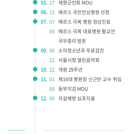
05.
27
재향군인회 MOU
06.
15
메르스 국민안심병원 선정
07.
07
메르스 극복 병원 정상진료
09
메르스 극복 대표병원 황교안
국무총리 방문
09.
06
소아청소년과 무료검진
22
서울시향 열린음악회
10.
22
개원 29주년
11.
01
제16대 병원장 신근만 교수 취임
06
동부지검 MOU
12.
09
자살예방 심포지움