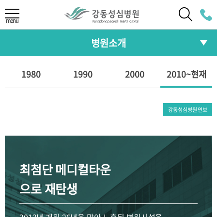
LANGUAGE
menu
병원소개
ENG
CHI
병원장 인사말
1980
1990
2000
2010~현재
예약/발급
JAP
미션/비전
예약안내
온라인 예약
강동성심병원 연보
RUS
연혁
예약조회/취소
서류발급
안전보건경영방침
최첨단 메디컬타운
의료진/진료과
병원간행물
으로 재탄생
의료진 소개
진료과
개원 40주년
HI
전문센터
다학제통합진료