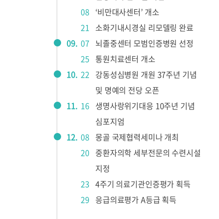
08
‘비만대사센터’ 개소
21
소화기내시경실 리모델링 완료
09.
07
뇌졸중센터 모범인증병원 선정
25
통원치료센터 개소
10.
22
강동성심병원 개원 37주년 기념
및 명예의 전당 오픈
11.
16
생명사랑위기대응 10주년 기념
심포지엄
12.
08
몽골 국제협력세미나 개최
20
중환자의학 세부전문의 수련시설
지정
23
4주기 의료기관인증평가 획득
29
응급의료평가 A등급 획득