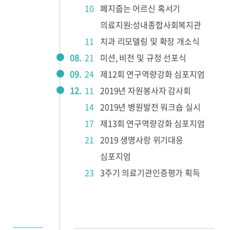
10
폐지줍는 어르신 혹서기
의료지원:성내종합사회복지관
11
치과 리모델링 및 확장 개소식
08.
21
미션, 비전 및 규정 선포식
09.
24
제12회 연구역량강화 심포지엄
12.
11
2019년 자원봉사자 감사회
14
2019년 병원발전 워크숍 실시
17
제13회 연구역량강화 심포지엄
21
2019 생명사랑 위기대응
심포지엄
23
3주기 의료기관인증평가 획득