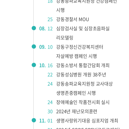
18
강동송파교육지원청 건강캠페인
시행
25
강동경찰서 MOU
08.
12
심장검사실 및 심장초음파실
리모델링
09.
10
강동구정신건강복지센터
자살예방 캠페인 시행
10.
16
강동소방서 통합간담회 개최
22
강동성심병원 개원 38주년
24
강동송파교육지원청 교사대상
생명존중캠페인 시행
24
장애예술인 작품전시회 실시
30
2024년 재난모의훈련
11.
01
생명사랑위기대응 심포지엄 개최