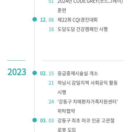
01
2024년 CODE GREY(코드그레이)
훈련
12.
06
제22회 CQI경진대회
16
도담도담 건강캠페인 시행
2023
02.
15
응급중재시술실 개소
21
하남시 감일지역 사회공익 활동
시행
24
‘강동구 치매환자가족지원센터’
위탁협약
03.
03
강동구 최초 마코 인공 고관절
로봇 도입