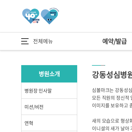
예약/발급
전체메뉴
예약/발급
의료진/진료과
이용안내
건강정보
병원소개
예약안내
의료진 소개
외래진료
건강TV
병원장 인사말
예약/발급
예약안내
강동성심병원
병원소개
온라인 예약
진료과
입퇴원 안내
질환정보
미션/비전
증명서 발급 안내
예약조회/취소
전문센터
병문안 안내
연혁
심볼마크는 강동성심병
병원장 인사말
서류발급
다학제통합진료
간호간병서비스
안전보건경영방
모든 직원의 정신적
의료진/진료과
의료진 소개
이미지를 보유하고 좀
미션/비전
중환자센터
신포괄수가제도
병원 간행물
중환자센터
종합건강증진센
가정간호서비스
개원 40주년
새의 모습으로 형상화된
연혁
이니셜의 새가 날아 